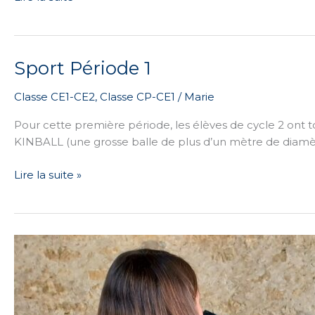
Sport Période 1
Sport
Période
Classe CE1-CE2
,
Classe CP-CE1
/
Marie
1
Pour cette première période, les élèves de cycle 2 ont t
KINBALL (une grosse balle de plus d’un mètre de diamètr
Lire la suite »
Rencontre
avec
Fanny,
Pitch
et