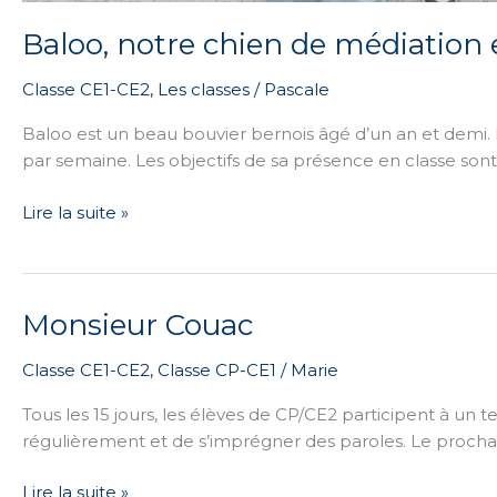
Baloo, notre chien de médiation 
Classe CE1-CE2
,
Les classes
/
Pascale
Baloo est un beau bouvier bernois âgé d’un an et demi.
par semaine. Les objectifs de sa présence en classe sont le
Lire la suite »
Monsieur Couac
Monsieur
Couac
Classe CE1-CE2
,
Classe CP-CE1
/
Marie
Tous les 15 jours, les élèves de CP/CE2 participent à un 
régulièrement et de s’imprégner des paroles. Le prochai
Lire la suite »