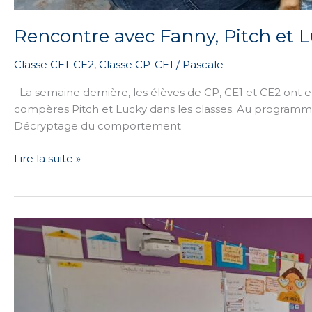
Rencontre avec Fanny, Pitch et 
Classe CE1-CE2
,
Classe CP-CE1
/
Pascale
La semaine dernière, les élèves de CP, CE1 et CE2 ont e
compères Pitch et Lucky dans les classes. Au programme :
Décryptage du comportement
Lire la suite »
A
la
découverte
du
projet
de