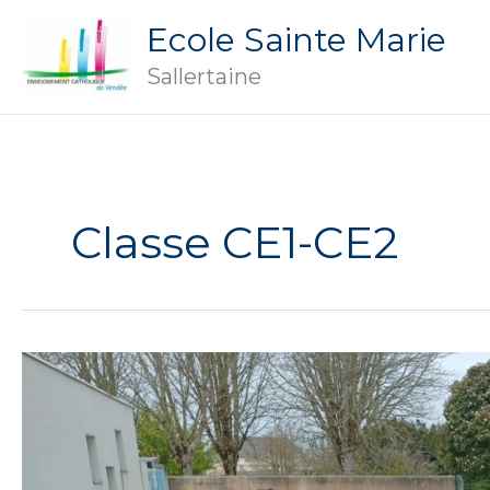
Aller
Ecole Sainte Marie
au
contenu
Sallertaine
Classe CE1-CE2
Baloo,
notre
chien
de
médiation