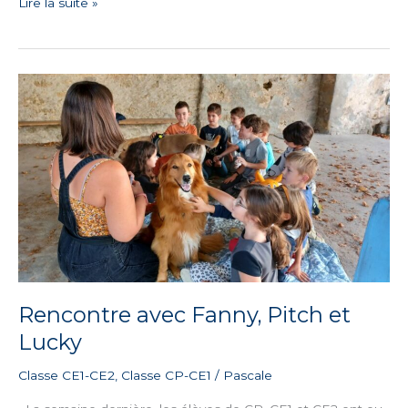
Lire la suite »
Rencontre
avec
Fanny,
Pitch
et
Lucky
Rencontre avec Fanny, Pitch et
Lucky
Classe CE1-CE2
,
Classe CP-CE1
/
Pascale