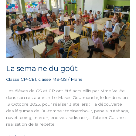
du
goût
La semaine du goût
Classe CP-CE1
,
classe MS-GS
/
Marie
Les élèves de GS et CP ont été accueillis par Mme Vallée
dans son restaurant « Le Marais Gourmand », le lundi matin
13 Octobre 2025, pour réaliser 3 ateliers : la découverte
des légumes de l’Automne : topinambour, panais, rutabaga,
navet, coing, marron, endives, radis noir,…. l’atelier Cuisine :
réalisation de la recette