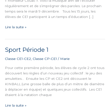
« Monsieur Couac ». Voici la musique afin de l’écouter
régulièrement et de s’imprégner des paroles. Le prochain
temps sera le mardi 9 décembre. Tous les 15 jours, les
élèves de CE1 participent à un temps d’éducation […]
Lire la suite »
Sport Période 1
Sport
Période
Classe CE1-CE2
,
Classe CP-CE1
/
Marie
1
Pour cette première période, les élèves de cycle 2 ont tous
découvert les règles d’un nouveau jeu collectif : le jeu des
amulettes… Ensuite les CP et CE2 ont découvert le
KINBALL (une grosse balle de plus d’un mètre de diamètre
à déplacer en équipe) et quelques jeux collectifs. Les CE1
étaient à la natation chaque
Lire la suite »