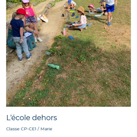
L’école dehors
Classe CP-CE1
/
Marie