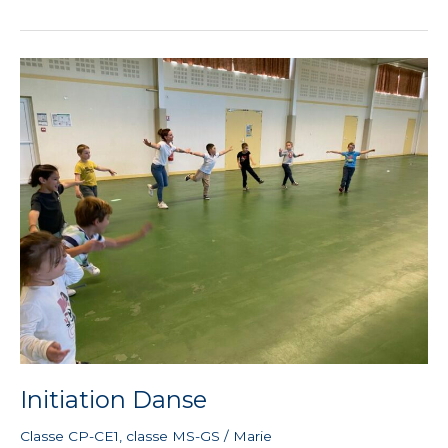
Initiation
Danse
Initiation Danse
Classe CP-CE1
,
classe MS-GS
/
Marie